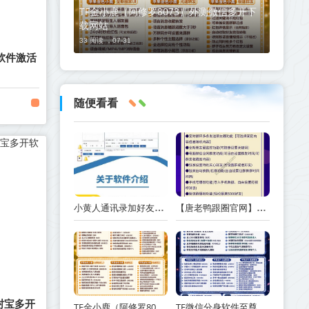
TF金小鹿（阿修罗8073）外测微信多开下
载网站
33 阅读 ，
07-31
软件激活
随便看看
小黄人通讯录加好友爆粉年卡卡密激活码
【唐老鸭跟圈官网】电脑版微信跟随朋友圈
封宝多开
TF金小鹿（阿修罗8073）外测微信多开下载网站
TF微信分身软件至尊宝兑换码-TF微信分身软件至尊宝官网