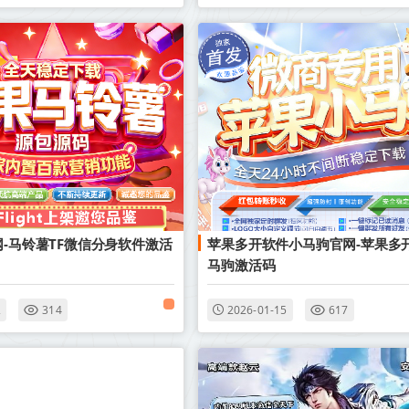
网-马铃薯TF微信分身软件激活
苹果多开软件小马驹官网-苹果多
马驹激活码
2
314
2026-01-15
617