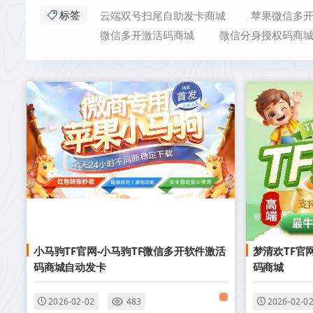
云端双号扫尾自助发卡商城
苹果微信多
标签
微信多开激活码商城
微信分身授权码商
小马驹TF官网-小马驹TF微信多开软件激活
梦清欢TF官
码商城自动发卡
码商城
2026-02-02
483
2026-02-0