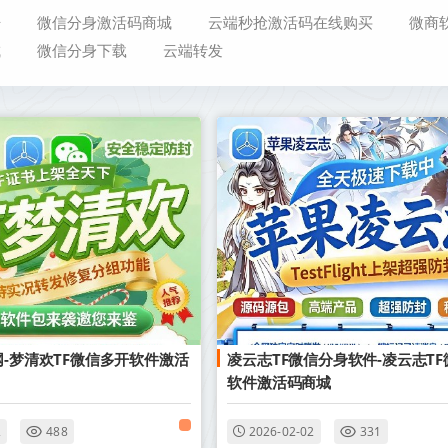
开
微信分身激活码商城
云端秒抢激活码在线购买
微商
城
微信分身下载
云端转发
网-梦清欢TF微信多开软件激活
凌云志TF微信分身软件-凌云志T
软件激活码商城
2
488
2026-02-02
331