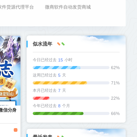
软件货源代理平台
微商软件自动发货商城
似水流年
今日已经过去
15
小时
62%
这周已经过去
5
天
71%
本月已经过去
7
天
22%
今年已经过去
8
个月
F微信分身
66%