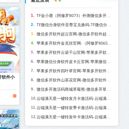
最近发表
TF金小鹿（阿修罗8073）外测微信多开下载网站
TF微信分身软件至尊宝兑换码-TF微信分身软件至尊宝官网
微信多开软件赵云官网-微信多开软件赵云兑换码激活码购买
苹果多开软件金克丝官网-（阿修罗8065）苹果多开软件金克丝激活码
苹果多开软件云诺千山官网-苹果多开软件云诺千山激活码商城自动发卡
苹果微信分身软件皮卡丘官网-苹果微信分身软件皮卡丘激活码购买网站
苹果多开软件四叶草官网-苹果多开软件四叶草激活码
开软件小
微信多开软件山茶花官网-微信多开软件山茶花激活码
微信多开激活码商城草莓熊-微信多开草莓熊官网
云端满天星一键转发月卡激活码-云端满天星转发软件官网
云端满天星一键转发季卡激活码-云端满天星转发软件官网
云端满天星一键转发年卡激活码-云端满天星转发软件官网