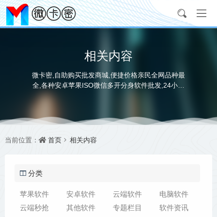
相关内容
微卡密,自助购买批发商城,便捷价格亲民全网品种最
全,各种安卓苹果ISO微信多开分身软件批发,24小时
自动发卡平台让您拿码无忧! 打造最全正版软件激活
码商城！
首页
相关内容
当前位置：
分类
苹果软件
安卓软件
云端软件
电脑软件
云端秒抢
其他软件
专题栏目
软件资讯