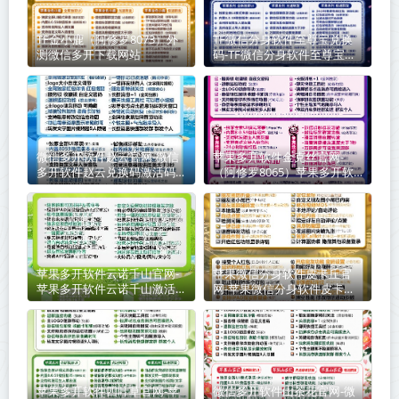
TF金小鹿（阿修罗8073）外
TF微信分身软件至尊宝兑换
测微信多开下载网站
码-TF微信分身软件至尊宝官
网
微信多开软件赵云官网-微信
苹果多开软件金克丝官网-
多开软件赵云兑换码激活码购
（阿修罗8065）苹果多开软
买
件金克丝激活码
苹果多开软件云诺千山官网-
苹果微信分身软件皮卡丘官
苹果多开软件云诺千山激活码
网-苹果微信分身软件皮卡丘
商城自动发卡
激活码购买网站
苹果多开软件四叶草官网-苹
微信多开软件山茶花官网-微